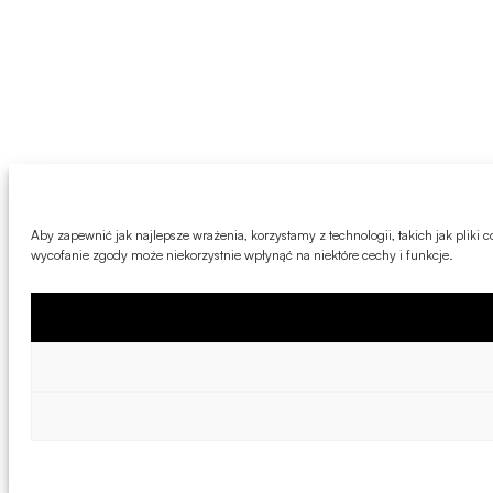
Aby zapewnić jak najlepsze wrażenia, korzystamy z technologii, takich jak pliki
wycofanie zgody może niekorzystnie wpłynąć na niektóre cechy i funkcje.