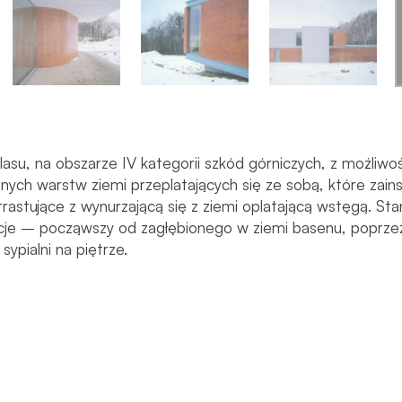
lasu, na obszarze IV kategorii szkód górniczych, z możliwo
nych warstw ziemi przeplatających się ze sobą, które zain
rastujące z wynurzającą się z ziemi oplatającą wstęgą. St
cje – począwszy od zagłębionego w ziemi basenu, poprzez
ypialni na piętrze.