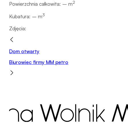
2
Powierzchnia całkowita: – m
3
Kubatura: – m
Zdjęcia:
Dom otwarty
Biurowiec firmy MM petro