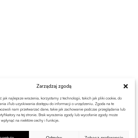
Zarządzaj zgodą
jak najlepsze wrażenia, korzystamy z technologii, takich jak pliki cookie, do
ia i/lub uzyskiwania dostępu do informacji o urządzeniu. Zgoda na te
pozwoli nam przetwarzać dane, takie jak zachowanie podczas przeglądania lub
ntyfikatory na tej stronie. Brak wyrażenia zgody lub wycofanie zgody może
 wpłynąć na niektóre cechy i funkcje.
ceptuję
Odmów
Zobacz preferencje