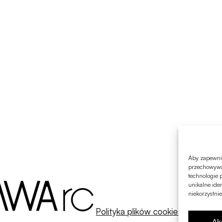
Aby zapewnić 
przechowywan
technologie 
unikalne ide
niekorzystnie
Polityka plików cookies
Ak