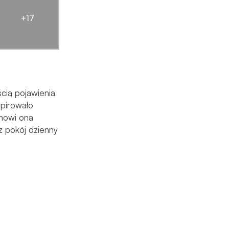
+17
ścią pojawienia
spirowało
anowi ona
 pokój dzienny