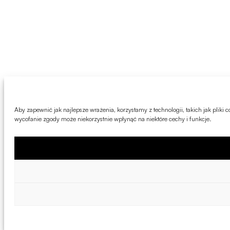
Aby zapewnić jak najlepsze wrażenia, korzystamy z technologii, takich jak pliki
wycofanie zgody może niekorzystnie wpłynąć na niektóre cechy i funkcje.