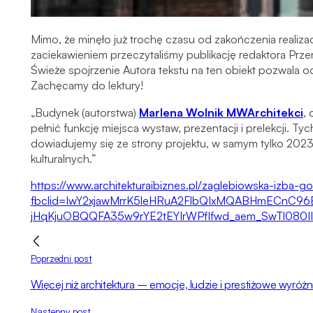
Mimo, że minęło już trochę czasu od zakończenia realizac
zaciekawieniem przeczytaliśmy publikację redaktora Prze
Świeże spojrzenie Autora tekstu na ten obiekt pozwala od
Zachęcamy do lektury!
„Budynek (autorstwa)
Marlena Wolnik MWArchitekci
,
pełnić funkcję miejsca wystaw, prezentacji i prelekcji. Ty
dowiadujemy się ze strony projektu, w samym tylko 2023 
kulturalnych.”
https://www.architekturaibiznes.pl/zaglebiowska-izba-
fbclid=IwY2xjawMrrK5leHRuA2FlbQIxMQABHmECnC9
jHqKjuOBQQFA35w9rYE2tEYIrWPfIfwd_aem_SwTl080
Poprzedni post
Więcej niż architektura – emocje, ludzie i prestiżowe wyróżni
Następny post