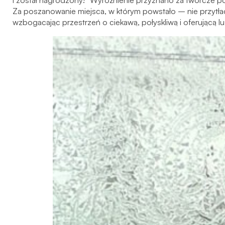
i został nagrodzony! “Wyróżnienie przyznano za twórcze 
Za poszanowanie miejsca, w którym powstało – nie przytła
wzbogacając przestrzeń o ciekawą, połyskliwą i oferującą l