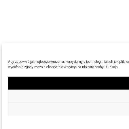
Aby zapewnić jak najlepsze wrażenia, korzystamy z technologii, takich jak pliki
wycofanie zgody może niekorzystnie wpłynąć na niektóre cechy i funkcje.