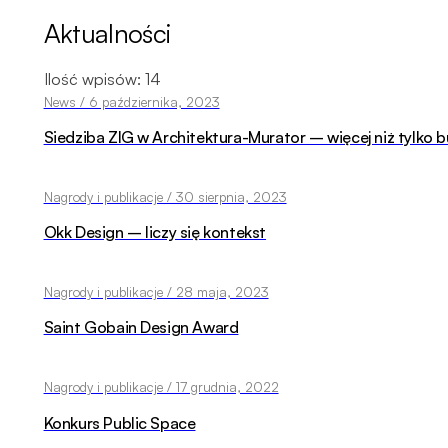
Aktualności
Ilość wpisów:
14
News / 6 października, 2023
Siedziba ZIG w Architektura-Murator – więcej niż tylko 
Nagrody i publikacje / 30 sierpnia, 2023
Okk Design – liczy się kontekst
Nagrody i publikacje / 28 maja, 2023
Saint Gobain Design Award
Nagrody i publikacje / 17 grudnia, 2022
Konkurs Public Space