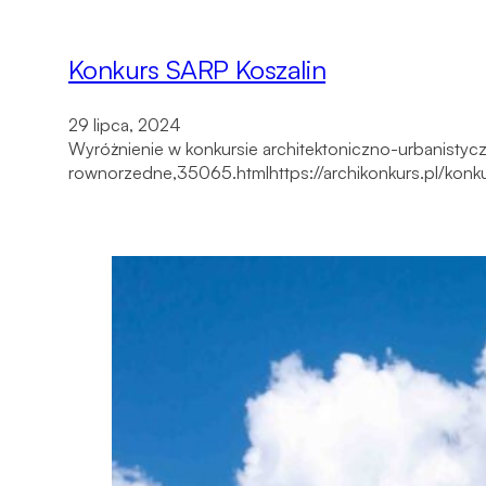
Konkurs SARP Koszalin
29 lipca, 2024
Wyróżnienie w konkursie architektoniczno-urbanistyc
rownorzedne,35065.htmlhttps://archikonkurs.pl/konk