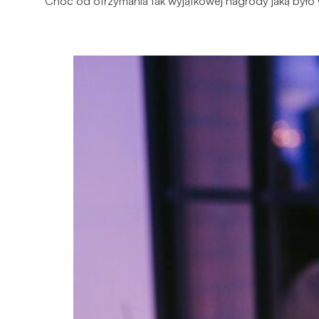
Choć od otrzymania tak wyjątkowej nagrody jaką było